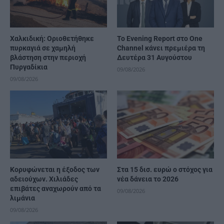
Χαλκιδική: Οριοθετήθηκε
Το Evening Report στο One
πυρκαγιά σε χαμηλή
Channel κάνει πρεμιέρα τη
βλάστηση στην περιοχή
Δευτέρα 31 Αυγούστου
Πυργαδίκια
09/08/2026
09/08/2026
Κορυφώνεται η έξοδος των
Στα 15 δισ. ευρώ ο στόχος για
αδειούχων. Χιλιάδες
νέα δάνεια το 2026
επιβάτες αναχωρούν από τα
09/08/2026
λιμάνια
09/08/2026