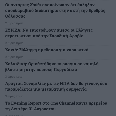
Οι αντάρτες Χούθι ανακοίνωσαν ότι έπληξαν
σαουδαραβικό διυλιστήριο στην ακτή της Ερυθράς
Θάλασσας
2 ώρες πριν
ΣΥΡΙΖΑ: Να επιστρέψουν άμεσα οι Έλληνες
στρατιωτικοί από την Σαουδική Αραβία
2 ώρες πριν
Χανιά: Σύλληψη ημεδαπού για ναρκωτικά
2 ώρες πριν
Χαλκιδική: Οριοθετήθηκε πυρκαγιά σε χαμηλή
βλάστηση στην περιοχή Πυργαδίκια
3 ώρες πριν
Αραγτσί: Συνομιλίες με τις ΗΠΑ δεν θα γίνουν, όσο
παραβιάζεται μία μεταβατική συμφωνία
3 ώρες πριν
Το Evening Report στο One Channel κάνει πρεμιέρα
τη Δευτέρα 31 Αυγούστου
3 ώρες πριν