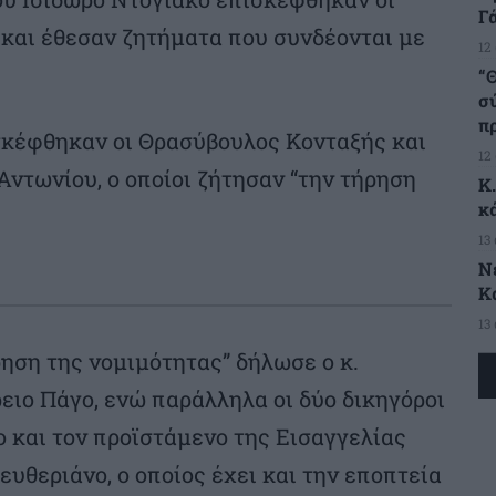
Γ
 και έθεσαν ζητήματα που συνδέονται με
12
“Θ
σ
π
ισκέφθηκαν οι Θρασύβουλος Κονταξής και
12
ντωνίου, ο οποίοι ζήτησαν “την τήρηση
Κ
κ
13
Ν
Κ
13
ρηση της νομιμότητας” δήλωσε ο κ.
ειο Πάγο, ενώ παράλληλα οι δύο δικηγόροι
ο και τον προϊστάμενο της Εισαγγελίας
θεριάνο, ο οποίος έχει και την εποπτεία