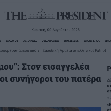
Κυριακή, 09 Αυγούστου 2026
Α
ΚΟΣΜΟΣ
ΑΠΟΨΕΙΣ
ΟΙΚΟΝΟΜΙΑ
BUSINESS
ΑΘΛΗΤΙΚΑ
ΠΟΛ
οσυρθούν άμεσα από τη Σαουδική Αραβία οι ελληνικοί Patriot
ου”: Στον εισαγγελέα
Ρ
οι συνήγοροι του πατέρα
Δ
σ
α
9 
«
σ