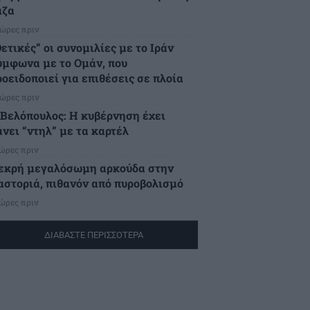
άζα
 ώρες πριν
ετικές” οι συνομιλίες με το Ιράν
ύμφωνα με το Ομάν, που
ροειδοποιεί για επιθέσεις σε πλοία
 ώρες πριν
.Βελόπουλος: Η κυβέρνηση έχει
άνει “ντηλ” με τα καρτέλ
 ώρες πριν
εκρή μεγαλόσωμη αρκούδα στην
αστοριά, πιθανόν από πυροβολισμό
 ώρες πριν
ΔΙΑΒΑΣΤΕ ΠΕΡΙΣΣΟΤΕΡΑ