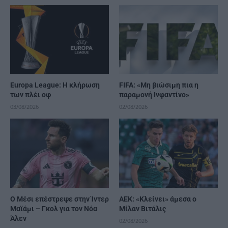
Europa League: Η κλήρωση
FIFA: «Μη βιώσιμη πια η
των πλέι οφ
παραμονή Ινφαντίνο»
03/08/2026
02/08/2026
Ο Μέσι επέστρεψε στην Ίντερ
ΑΕΚ: «Κλείνει» άμεσα ο
Μαϊάμι – Γκολ για τον Νόα
Μίλαν Βιτάλις
Άλεν
02/08/2026