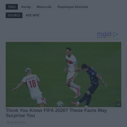
TAGS
Κατάρ
Μουντιάλ
Παγκόσμιο Κύπελλο
SOURCE
ΑΠΕ ΜΠΕ