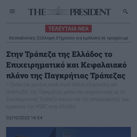
ΤΕΛΕΥΤΑΙΑ ΝΕΑ
Ο “χάρτης” των πληρωμών από τον e-ΕΦΚΑ και τη ΔΥΠΑ έως
τις 14 Αυγούστου
Στην Τράπεζα της Ελλάδος το
Επιχειρηματικό και Κεφαλαιακό
πλάνο της Παγκρήτιας Τράπεζας
• Πρόκειται για ένα ρεαλιστικό πλάνο εξυγίανσης και
ανάπτυξης της Παγκρήτιας μέσω της συγχώνευσης με τη
Συνεταιριστική Τράπεζα Χανίων και της απορρόφησης των
εργασιών της HSBC στην Ελλάδα.
03/10/2022 14:54