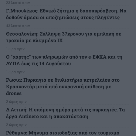
23 λεπτά πριν
Γ.Μπουλέκος: Εθνικό ζήτημα η δασοπυρόσβεση. Να
δοθούν άμεσα οι αποζημιώσεις στους πληγέντες
43 λεπτά πριν
Θεσσαλονίκη: Σύλληψη 37χρονου για εμπλοκή σε
τροχαίο με κλεμμένο ΙΧ
1 ώρα πριν
Ο “χάρτης” των πληρωμών από τον e-ΕΦΚΑ και τη
ΔΥΠΑ έως τις 14 Αυγούστου
1 ώρα πριν
Ρωσία: Πυρκαγιά σε διυλιστήριο πετρελαίου στο
Κρασνοντάρ μετά από ουκρανική επίθεση με
drones
2 ώρες πριν
Δ.Αττική: Η επόμενη ημέρα μετά τις πυρκαγιές. Τα
έργα Antinero και η αποκατάσταση
2 ώρες πριν
Ρέθυμνο: Μήνυμα αισιοδοξίας από τον τουρισμό