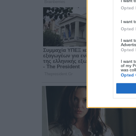
I want t
Opted 
I want t
Opted 
I want 
Advertis
Opted 
I want t
of my P
was col
Opted 