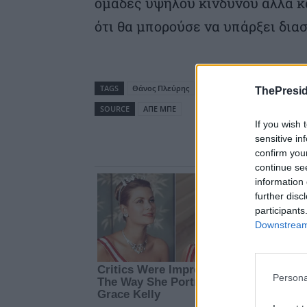
ομάδες υψηλού κινδύνου αλλά κα
ότι θα μπορούσε να υπάρξει διασ
TAGS
Θάνος Πλεύρης
Μάσκα
ThePresid
SOURCE
ΑΠΕ ΜΠΕ
If you wish 
sensitive in
confirm you
continue se
information 
further disc
participants
Downstream 
Persona