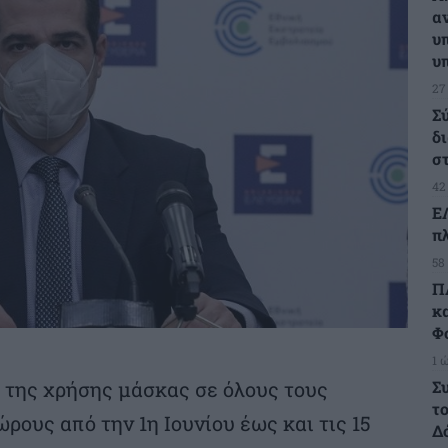
α
υ
υ
27
Σ
δ
σ
42
Ε
π
58
Π
κ
Φ
1 
Σ
 της χρήσης μάσκας σε όλους τους
τ
ρους από την 1η Ιουνίου έως και τις 15
Δ