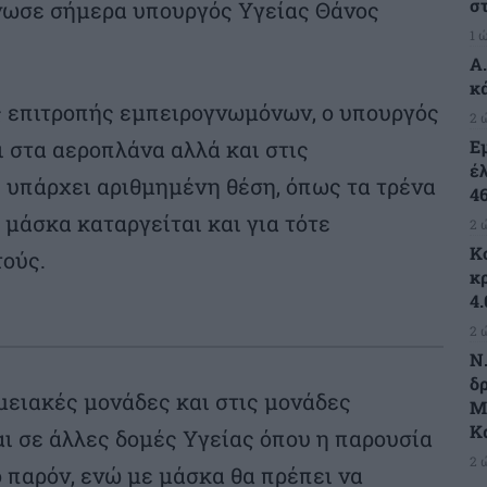
σ
νωσε σήμερα υπουργός Υγείας Θάνος
1 
A
κ
ς επιτροπής εμπειρογνωμόνων, ο υπουργός
2 
Ε
ι στα αεροπλάνα αλλά και στις
έ
 υπάρχει αριθμημένη θέση, όπως τα τρένα
4
 μάσκα καταργείται και για τότε
2 
Κ
ούς.
κ
4
2 
Ν
δ
μειακές μονάδες και στις μονάδες
Μ
Κ
ι σε άλλες δομές Υγείας όπου η παρουσία
2 
ο παρόν, ενώ με μάσκα θα πρέπει να