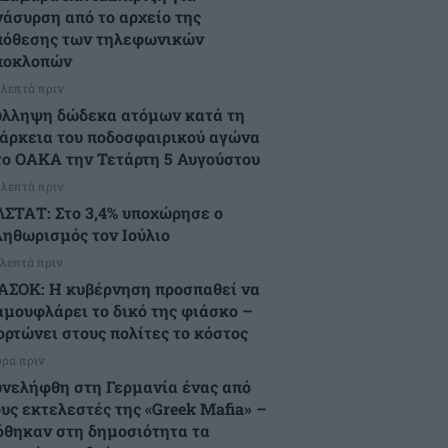
νάσυρση από το αρχείο της
πόθεσης των τηλεφωνικών
ποκλοπών
 λεπτά πριν
ύλληψη δώδεκα ατόμων κατά τη
ιάρκεια του ποδοσφαιρικού αγώνα
το ΟΑΚΑ την Τετάρτη 5 Αυγούστου
 λεπτά πριν
ΛΣΤΑΤ: Στο 3,4% υποχώρησε ο
ληθωρισμός τον Ιούλιο
 λεπτά πριν
ΑΣΟΚ: Η κυβέρνηση προσπαθεί να
αμουφλάρει το δικό της φιάσκο –
ορτώνει στους πολίτες το κόστος
ώρα πριν
υνελήφθη στη Γερμανία ένας από
ους εκτελεστές της «Greek Mafia» –
όθηκαν στη δημοσιότητα τα