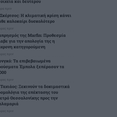
τοιχεία και δεύτερου
ώρα πριν
.Σκέρτσος: Η κλιματική κρίση κάνει
άθε καλοκαίρι δυσκολότερο
ώρες πριν
μπρησμός της Marfin: Προθεσμία
λαβε για την απολογία της η
6χρονη κατηγορούμενη
ώρες πριν
ονγκό: Τα επιβεβαιωμένα
ρούσματα Έμπολα ξεπέρασαν τα
.000
ώρες πριν
.Ταχιάος: Ξεκινούν τα δοκιμαστικά
ρομολόγια της επέκτασης του
ετρό Θεσσαλονίκης προς την
αλαμαριά
ώρες πριν