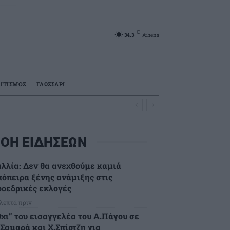
C
34.3
Athens
ΙΤΙΣΜΟΣ
ΓΛΩΣΣΑΡΙ
ΟΗ ΕΙΔΗΣΕΩΝ
αλλία: Δεν θα ανεχθούμε καμιά
πόπειρα ξένης ανάμιξης στις
ροεδρικές εκλογές
 λεπτά πριν
Όχι” του εισαγγελέα του Α.Πάγου σε
.Σαμαρά και Χ.Σπίρτζη για