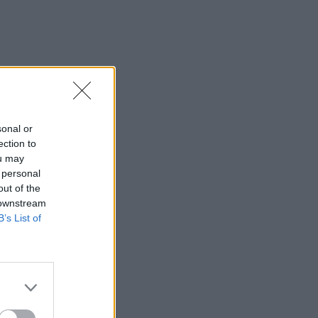
sonal or
ection to
ou may
 personal
out of the
 downstream
B’s List of