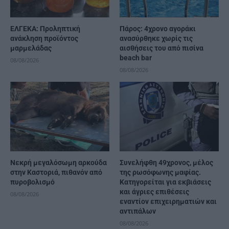
ΕΛΓΕΚΑ: Προληπτική
Πάρος: 4χρονο αγοράκι
ανάκληση προϊόντος
ανασύρθηκε χωρίς τις
μαρμελάδας
αισθήσεις του από πισίνα
beach bar
08/08/2026
08/08/2026
Νεκρή μεγαλόσωμη αρκούδα
Συνελήφθη 49χρονος, μέλος
στην Καστοριά, πιθανόν από
της ρωσόφωνης μαφίας.
πυροβολισμό
Κατηγορείται για εκβιάσεις
και άγριες επιθέσεις
08/08/2026
εναντίον επιχειρηματιών και
αντιπάλων
08/08/2026