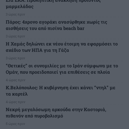
μαρμελάδας
3 ώρες πριν
Πάρος: 4χρονο αγοράκι ανασύρθηκε χωρίς τις
αισθήσεις του από πισίνα beach bar
3 ώρες πριν
Η Χαμάς δηλώνει εκ νέου έτοιμη να εφαρμόσει το
σχέδιο των ΗΠΑ για τη Γάζα
3 ώρες πριν
“Θετικές” οι συνομιλίες με το Ιράν σύμφωνα με το
Ομάν, που προειδοποιεί για επιθέσεις σε πλοία
4 ώρες πριν
Κ.Βελόπουλος: Η κυβέρνηση έχει κάνει “ντηλ” με
τα καρτέλ
4 ώρες πριν
Νεκρή μεγαλόσωμη αρκούδα στην Καστοριά,
πιθανόν από πυροβολισμό
5 ώρες πριν