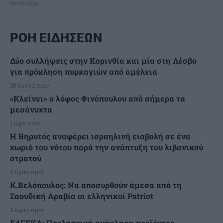
08/08/2026
ΡΟΗ ΕΙΔΗΣΕΩΝ
Δύο συλλήψεις στην Κορινθία και μία στη Λέσβο
για πρόκληση πυρκαγιών από αμέλεια
39 λεπτά πριν
«Κλείνει» ο λόφος Φινόπουλου από σήμερα τα
μεσάνυχτα
1 ώρα πριν
Η Βηρυτός αναφέρει ισραηλινή εισβολή σε ένα
χωριό του νότου παρά την ανάπτυξη του λιβανικού
στρατού
2 ώρες πριν
Κ.Βελόπουλος: Να αποσυρθούν άμεσα από τη
Σαουδική Αραβία οι ελληνικοί Patriot
2 ώρες πριν
ΕΛΓΕΚΑ: Προληπτική ανάκληση προϊόντος