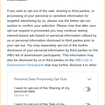
Άνοδος 0,67%, στα 235,39 εκατ.
Στα 103,94 εκατ. ευρώ ο τζίρος
ευρώ ο τζίρος
If you wish to opt-out of the sale, sharing to third parties, or
processing of your personal or sensitive information for
targeted advertising by us, please use the below opt-out
section to confirm your selection. Please note that after your
opt-out request is processed you may continue seeing
interest-based ads based on personal information utilized by
us or personal information disclosed to third parties prior to
your opt-out. You may separately opt-out of the further
Χρηματιστήριο: Ανοδικές
Με άνοδο έκλεισε το
τάσεις επικράτησαν στη
Χρηματιστήριο. Στις 846,80
disclosure of your personal information by third parties on the
συνεδρίαση της Παρασκευής
μονάδες ο Γενικός Δείκτης
IAB’s list of downstream participants. This information may
also be disclosed by us to third parties on the
IAB’s List of
Downstream Participants
that may further disclose it to other
third parties.
Personal Data Processing Opt Outs
I want to opt-out of the Sharing of my
personal data.
Opted In
I want to opt-out of the Sale of my