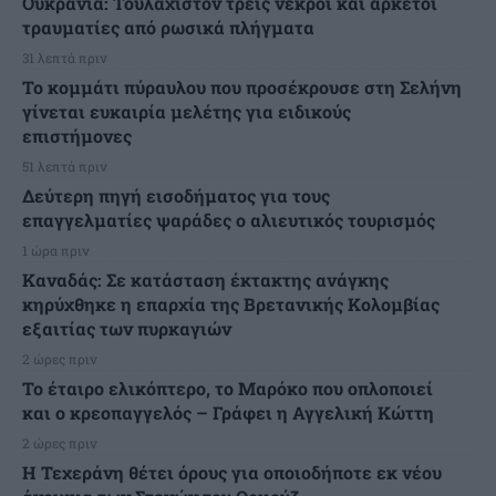
Ουκρανία: Τουλάχιστον τρεις νεκροί και αρκετοί
τραυματίες από ρωσικά πλήγματα
31 λεπτά πριν
Το κομμάτι πύραυλου που προσέκρουσε στη Σελήνη
γίνεται ευκαιρία μελέτης για ειδικούς
επιστήμονες
51 λεπτά πριν
Δεύτερη πηγή εισοδήματος για τους
επαγγελματίες ψαράδες ο αλιευτικός τουρισμός
1 ώρα πριν
Καναδάς: Σε κατάσταση έκτακτης ανάγκης
κηρύχθηκε η επαρχία της Βρετανικής Κολομβίας
εξαιτίας των πυρκαγιών
2 ώρες πριν
Το έταιρο ελικόπτερο, το Μαρόκο που οπλοποιεί
και ο κρεοπαγγελός – Γράφει η Αγγελική Κώττη
2 ώρες πριν
Η Τεχεράνη θέτει όρους για οποιοδήποτε εκ νέου