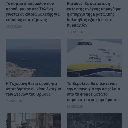
Το κομμάτι πύραυλου που
Καναδάς: Σε κατάσταση
προσέκρουσε στη Σελήνη
έκτακτης ανάγκης κηρύχθηκε
γίνεται ευκαιρία μελέτης για
η επαρχία της Βρετανικής
ειδικούς επιστήμονες
Κολομβίας εξαιτίας των
πυρκαγιών
09/08/2026
09/08/2026
Η Τεχεράνη θέτει όρους για
Το Βερολίνο θα επεκτείνει
οποιοδήποτε εκ νέου άνοιγμα
την έρευνα για την ασφάλεια
των Στενών του Ορμούζ
από τα drones μετά το
περιστατικό σε αεροδρόμιο
09/08/2026
09/08/2026