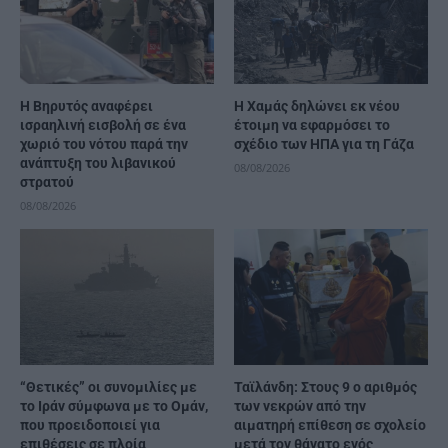
Η Βηρυτός αναφέρει
Η Χαμάς δηλώνει εκ νέου
ισραηλινή εισβολή σε ένα
έτοιμη να εφαρμόσει το
χωριό του νότου παρά την
σχέδιο των ΗΠΑ για τη Γάζα
ανάπτυξη του λιβανικού
08/08/2026
στρατού
08/08/2026
“Θετικές” οι συνομιλίες με
Ταϊλάνδη: Στους 9 ο αριθμός
το Ιράν σύμφωνα με το Ομάν,
των νεκρών από την
που προειδοποιεί για
αιματηρή επίθεση σε σχολείο
επιθέσεις σε πλοία
μετά τον θάνατο ενός