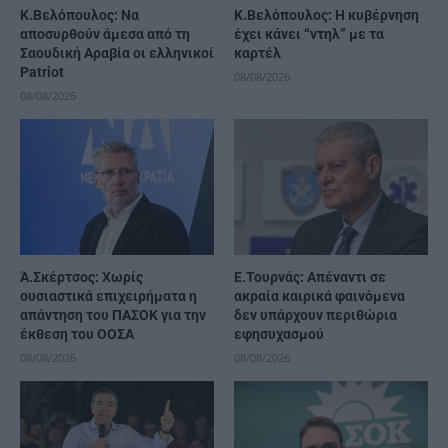
Κ.Βελόπουλος: Να
Κ.Βελόπουλος: Η κυβέρνηση
αποσυρθούν άμεσα από τη
έχει κάνει “ντηλ” με τα
Σαουδική Αραβία οι ελληνικοί
καρτέλ
Patriot
08/08/2026
08/08/2026
Ά.Σκέρτσος: Χωρίς
Ε.Τουρνάς: Απέναντι σε
ουσιαστικά επιχειρήματα η
ακραία καιρικά φαινόμενα
απάντηση του ΠΑΣΟΚ για την
δεν υπάρχουν περιθώρια
έκθεση του ΟΟΣΑ
εφησυχασμού
08/08/2026
08/08/2026