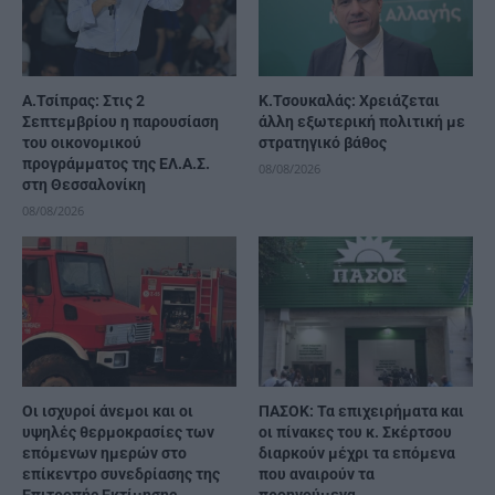
Α.Τσίπρας: Στις 2
Κ.Τσουκαλάς: Xρειάζεται
Σεπτεμβρίου η παρουσίαση
άλλη εξωτερική πολιτική με
του οικονομικού
στρατηγικό βάθος
προγράμματος της ΕΛ.Α.Σ.
08/08/2026
στη Θεσσαλονίκη
08/08/2026
Οι ισχυροί άνεμοι και οι
ΠΑΣΟΚ: Τα επιχειρήματα και
υψηλές θερμοκρασίες των
οι πίνακες του κ. Σκέρτσου
επόμενων ημερών στο
διαρκούν μέχρι τα επόμενα
επίκεντρο συνεδρίασης της
που αναιρούν τα
Επιτροπής Εκτίμησης
προηγούμενα