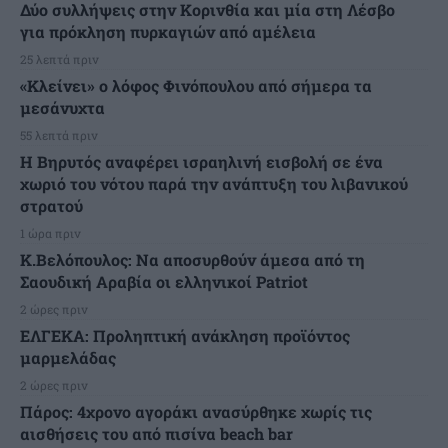
Δύο συλλήψεις στην Κορινθία και μία στη Λέσβο
για πρόκληση πυρκαγιών από αμέλεια
25 λεπτά πριν
«Κλείνει» ο λόφος Φινόπουλου από σήμερα τα
μεσάνυχτα
55 λεπτά πριν
Η Βηρυτός αναφέρει ισραηλινή εισβολή σε ένα
χωριό του νότου παρά την ανάπτυξη του λιβανικού
στρατού
1 ώρα πριν
Κ.Βελόπουλος: Να αποσυρθούν άμεσα από τη
Σαουδική Αραβία οι ελληνικοί Patriot
2 ώρες πριν
ΕΛΓΕΚΑ: Προληπτική ανάκληση προϊόντος
μαρμελάδας
2 ώρες πριν
Πάρος: 4χρονο αγοράκι ανασύρθηκε χωρίς τις
αισθήσεις του από πισίνα beach bar