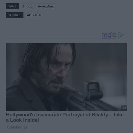
TAGS
Δήμος
Λαγκαδάς
SOURCE
ΑΠΕ-ΜΠΕ