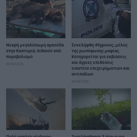
Νεκρή μεγαλόσωμη αρκούδα
Συνελήφθη 49χρονος, μέλος
στην Καστοριά, πιθανόν από
της ρωσόφωνης μαφίας.
πυροβολισμό
Κατηγορείται για εκβιάσεις
και άγριες επιθέσεις
08/08/2026
εναντίον επιχειρηματιών και
αντιπάλων
08/08/2026
Πολύ υψηλός κίνδυνος
Συνελήφθησαν 3 άτομα για