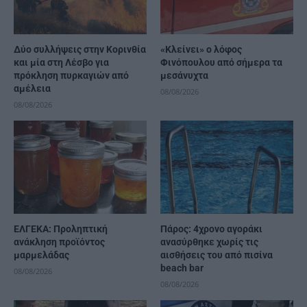
Δύο συλλήψεις στην Κορινθία
«Κλείνει» ο λόφος
και μία στη Λέσβο για
Φινόπουλου από σήμερα τα
πρόκληση πυρκαγιών από
μεσάνυχτα
αμέλεια
08/08/2026
08/08/2026
ΕΛΓΕΚΑ: Προληπτική
Πάρος: 4χρονο αγοράκι
ανάκληση προϊόντος
ανασύρθηκε χωρίς τις
μαρμελάδας
αισθήσεις του από πισίνα
beach bar
08/08/2026
08/08/2026