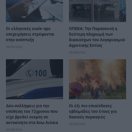
Οι ελληνικές scale-ups
ΟΠΕΚΑ: Την Παρασκευή η
επιχειρήσεις στρέφονται
δεύτερη πληρωμή των
στην ανάπτυξη
δικαιούχων του Λογαριασμού
Αγροτικής Εστίας
06/08/2026
06/08/2026
Δύο συλλήψεις για την
Οι έξι πιο επικίνδυνες
υπόθεση του 72χρονου που
εβδομάδες του έτους για
είχε βρεθεί νεκρός σε
δασικές πυρκαγιές
αυτοκίνητο στα Άνω Λιόσια
06/08/2026
06/08/2026