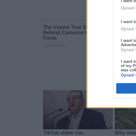
I want t
Opted 
I want t
Opted 
I want 
Advertis
Opted 
I want t
of my P
was col
Opted 