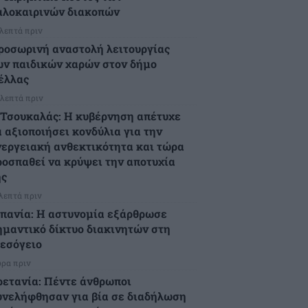
αλοκαιρινών διακοπών
 λεπτά πριν
ροσωρινή αναστολή λειτουργίας
ων παιδικών χαρών στον δήμο
έλλας
 λεπτά πριν
.Τσουκαλάς: Η κυβέρνηση απέτυχε
α αξιοποιήσει κονδύλια για την
νεργειακή ανθεκτικότητα και τώρα
ροσπαθεί να κρύψει την αποτυχία
ης
 λεπτά πριν
σπανία: Η αστυνομία εξάρθρωσε
ημαντικό δίκτυο διακινητών στη
εσόγειο
ώρα πριν
ρετανία: Πέντε άνθρωποι
υνελήφθησαν για βία σε διαδήλωση