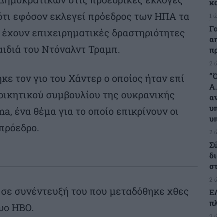
κ
ότι εφόσον εκλεγεί πρόεδρος των ΗΠΑ τα
1 
Γ
α έχουν επιχειρηματικές δραστηριότητες
α
αιδιά του Ντόναλντ Τραμπ.
π
2 
“
ε τον γιο του Χάντερ ο οποίος ήταν επί
Α
οικητικού συμβουλίου της ουκρανικής
α
υ
a, ένα θέμα για το οποίο επικρίνουν οι
υ
πρόεδρο.
2 
Σ
δ
σ
2 
 σε συνέντευξή του που μεταδόθηκε χθες
Ε
π
υο ΗΒΟ.
2 