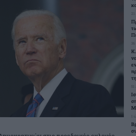
κ
21
Π
τ
Π
36
Κ
ν
ε
π
τ
51
Ι
σ
Μ
1 
Β
σ
 Δημοκρατικών στις προεδρικές εκλογές