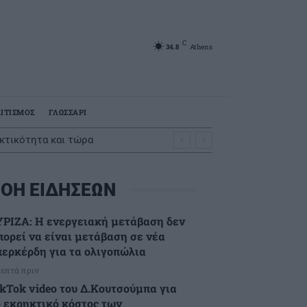
C
34.8
Athens
ΙΤΙΣΜΟΣ
ΓΛΩΣΣΑΡΙ
κτικότητα και τώρα
ΟΗ ΕΙΔΗΣΕΩΝ
ΥΡΙΖΑ: Η ενεργειακή μετάβαση δεν
πορεί να είναι μετάβαση σε νέα
περκέρδη για τα ολιγοπώλια
λεπτά πριν
ikTok video του Δ.Κουτσούμπα για
ο εκρηκτικό κόστος των