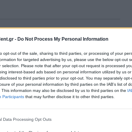
ε χθες ότι τα μέλη της οικογένειάς του
ent.gr -
Do Not Process My Personal Information
 ξένη επιχείρηση εξαιτίας αυτού που
ρνηση», καθώς τα παιδιά του Ντόναλντ
to opt-out of the sale, sharing to third parties, or processing of your per
formation for targeted advertising by us, please use the below opt-out s
σσονται με εταιρείες στο εξωτερικό.
r selection. Please note that after your opt-out request is processed y
eing interest-based ads based on personal information utilized by us or
disclosed to third parties prior to your opt-out. You may separately opt-
οβλήματα, ας μιλήσουμε για την οικογένεια
losure of your personal information by third parties on the IAB’s list of
. This information may also be disclosed by us to third parties on the
IA
Participants
that may further disclose it to other third parties.
l Data Processing Opt Outs