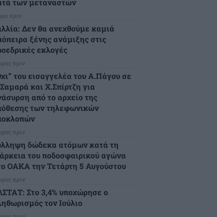
ατά των μεταναστών
ώρα πριν
αλλία: Δεν θα ανεχθούμε καμιά
πόπειρα ξένης ανάμιξης στις
ροεδρικές εκλογές
ώρες πριν
Όχι” του εισαγγελέα του Α.Πάγου σε
.Σαμαρά και Χ.Σπίρτζη για
νάσυρση από το αρχείο της
πόθεσης των τηλεφωνικών
ποκλοπών
ώρες πριν
ύλληψη δώδεκα ατόμων κατά τη
ιάρκεια του ποδοσφαιρικού αγώνα
το ΟΑΚΑ την Τετάρτη 5 Αυγούστου
ώρες πριν
ΛΣΤΑΤ: Στο 3,4% υποχώρησε ο
ληθωρισμός τον Ιούλιο
ώρες πριν