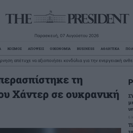
Παρασκευή, 07 Αυγούστου 2026
Α
ΚΟΣΜΟΣ
ΑΠΟΨΕΙΣ
ΟΙΚΟΝΟΜΙΑ
BUSINESS
ΑΘΛΗΤΙΚΑ
ΠΟΛ
νηση απέτυχε να αξιοποιήσει κονδύλια για την ενεργειακή ανθε
μία εξάρθρωσε σημαντικό δίκτυο διακινητών στη Μεσόγειο
την αποτυχία της
περασπίστηκε τη
Ρ
του Χάντερ σε ουκρανική
Σ
μ
υ
6 
T
τ