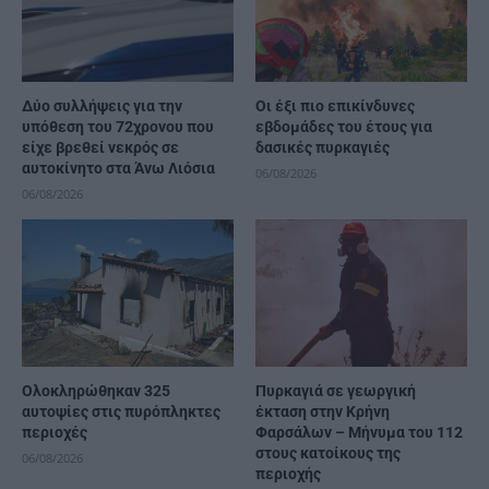
Δύο συλλήψεις για την
Οι έξι πιο επικίνδυνες
υπόθεση του 72χρονου που
εβδομάδες του έτους για
είχε βρεθεί νεκρός σε
δασικές πυρκαγιές
αυτοκίνητο στα Άνω Λιόσια
06/08/2026
06/08/2026
Ολοκληρώθηκαν 325
Πυρκαγιά σε γεωργική
αυτοψίες στις πυρόπληκτες
έκταση στην Κρήνη
περιοχές
Φαρσάλων – Μήνυμα του 112
στους κατοίκους της
06/08/2026
περιοχής