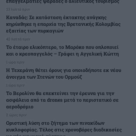
επαγγελματίες ψαράδες ο αλιευτικός τουρισμός
23 λεπτά πριν
Καναδάς: Σε κατάσταση έκτακτης ανάγκης
κηρύχθηκε η επαρχία της Βρετανικής Κολομβίας
εξαιτίας των πυρκαγιών
42 λεπτά πριν
Το έταιρο ελικόπτερο, το Μαρόκο που οπλοποιεί
και ο κρεοπαγγελός – Γράφει η Αγγελική Κώττη
1 ώρα πριν
Η Τεχεράνη θέτει όρους για οποιοδήποτε εκ νέου
άνοιγμα των Στενών του Ορμούζ
1 ώρα πριν
Το Βερολίνο θα επεκτείνει την έρευνα για την
ασφάλεια από τα drones μετά το περιστατικό σε
αεροδρόμιο
2 ώρες πριν
Οριστική λύση στο ζήτημα των πινακίδων
κυκλοφορίας. Τέλος στις χρονοβόρες διαδικασίες