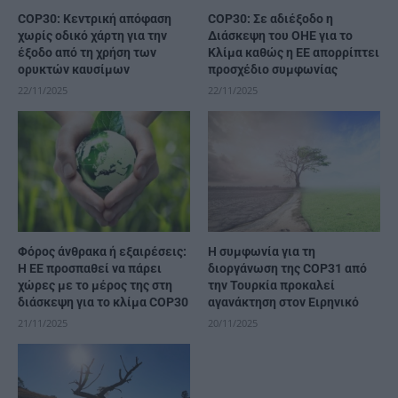
COP30: Κεντρική απόφαση
COP30: Σε αδιέξοδο η
χωρίς οδικό χάρτη για την
Διάσκεψη του ΟΗΕ για το
έξοδο από τη χρήση των
Κλίμα καθώς η ΕΕ απορρίπτει
ορυκτών καυσίμων
προσχέδιο συμφωνίας
22/11/2025
22/11/2025
Φόρος άνθρακα ή εξαιρέσεις:
Η συμφωνία για τη
Η ΕΕ προσπαθεί να πάρει
διοργάνωση της COP31 από
χώρες με το μέρος της στη
την Τουρκία προκαλεί
διάσκεψη για το κλίμα COP30
αγανάκτηση στον Ειρηνικό
21/11/2025
20/11/2025