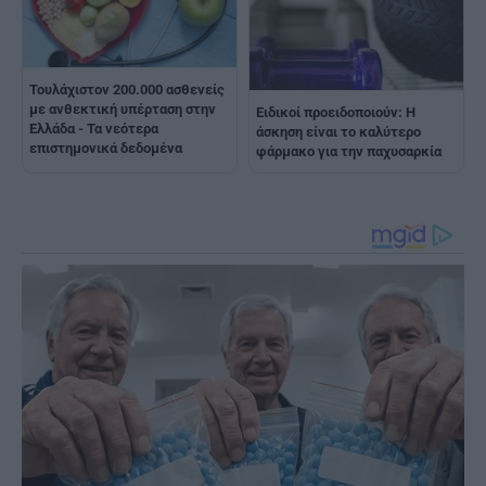
Τουλάχιστον 200.000 ασθενείς
με ανθεκτική υπέρταση στην
Ειδικοί προειδοποιούν: Η
Ελλάδα - Τα νεότερα
άσκηση είναι το καλύτερο
επιστημονικά δεδομένα
φάρμακο για την παχυσαρκία