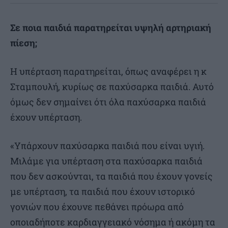
Σε ποια παιδιά παρατηρείται υψηλή αρτηριακή
πίεση;
Η υπέρταση παρατηρείται, όπως αναφέρει η κ
Σταμπουλή, κυρίως σε παχύσαρκα παιδιά. Αυτό
όμως δεν σημαίνει ότι όλα παχύσαρκα παιδιά
έχουν υπέρταση.
«Υπάρχουν παχύσαρκα παιδιά που είναι υγιή.
Μιλάμε για υπέρταση στα παχύσαρκα παιδιά
που δεν ασκούνται, τα παιδιά που έχουν γονείς
με υπέρταση, τα παιδιά που έχουν ιστορικό
γονιών που έχουνε πεθάνει πρόωρα από
οποιαδήποτε καρδιαγγειακό νόσημα ή ακόμη τα