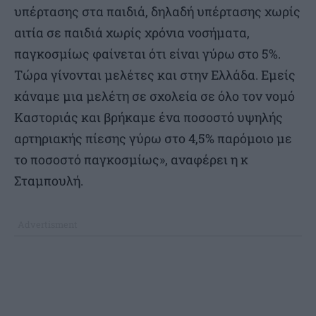
υπέρτασης στα παιδιά, δηλαδή υπέρτασης χωρίς
αιτία σε παιδιά χωρίς χρόνια νοσήματα,
παγκοσμίως φαίνεται ότι είναι γύρω στο 5%.
Τώρα γίνονται μελέτες και στην Ελλάδα. Εμείς
κάναμε μια μελέτη σε σχολεία σε όλο τον νομό
Καστοριάς και βρήκαμε ένα ποσοστό υψηλής
αρτηριακής πίεσης γύρω στο 4,5% παρόμοιο με
το ποσοστό παγκοσμίως», αναφέρει η κ
Σταμπουλή.