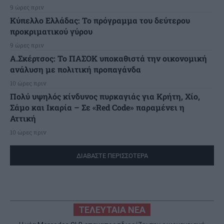
9 ώρες πριν
Κύπελλο Ελλάδας: Το πρόγραμμα του δεύτερου
προκριματικού γύρου
9 ώρες πριν
Α.Σκέρτσος: Το ΠΑΣΟΚ υποκαθιστά την οικονομική
ανάλυση με πολιτική προπαγάνδα
10 ώρες πριν
Πολύ υψηλός κίνδυνος πυρκαγιάς για Κρήτη, Χίο,
Σάμο και Ικαρία – Σε «Red Code» παραμένει η
Αττική
10 ώρες πριν
ΔΙΑΒΑΣΤΕ ΠΕΡΙΣΣΟΤΕΡΑ