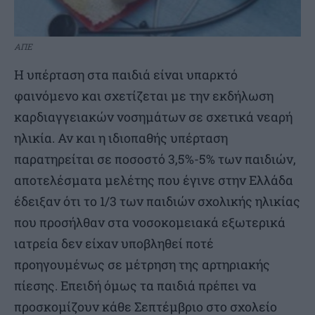
ΑΠΕ
Η υπέρταση στα παιδιά είναι υπαρκτό
φαινόμενο και σχετίζεται με την εκδήλωση
καρδιαγγειακών νοσημάτων σε σχετικά νεαρή
ηλικία. Αν και η ιδιοπαθής υπέρταση
παρατηρείται σε ποσοστό 3,5%-5% των παιδιών,
αποτελέσματα μελέτης που έγινε στην Ελλάδα
έδειξαν ότι το 1/3 των παιδιών σχολικής ηλικίας
που προσήλθαν στα νοσοκομειακά εξωτερικά
ιατρεία δεν είχαν υποβληθεί ποτέ
προηγουμένως σε μέτρηση της αρτηριακής
πίεσης. Επειδή όμως τα παιδιά πρέπει να
προσκομίζουν κάθε Σεπτέμβριο στο σχολείο