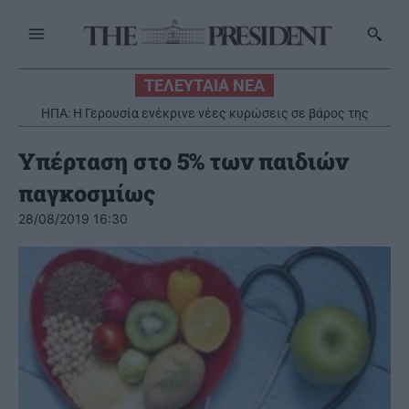
ΤΕΛΕΥΤΑΙΑ ΝΕΑ
ΗΠΑ: Η Γερουσία ενέκρινε νέες κυρώσεις σε βάρος της
Ρωσίας
Υπέρταση στο 5% των παιδιών
παγκοσμίως
28/08/2019 16:30