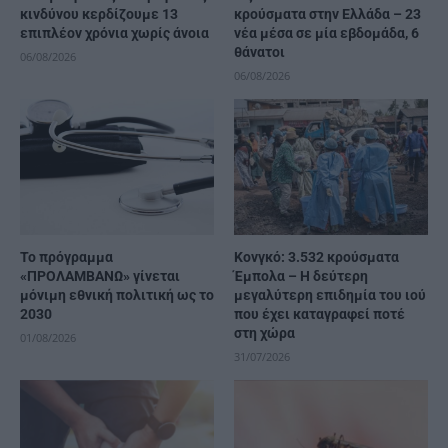
κινδύνου κερδίζουμε 13
κρούσματα στην Ελλάδα – 23
επιπλέον χρόνια χωρίς άνοια
νέα μέσα σε μία εβδομάδα, 6
θάνατοι
06/08/2026
06/08/2026
Το πρόγραμμα
Κονγκό: 3.532 κρούσματα
«ΠΡΟΛΑΜΒΑΝΩ» γίνεται
Έμπολα – Η δεύτερη
μόνιμη εθνική πολιτική ως το
μεγαλύτερη επιδημία του ιού
2030
που έχει καταγραφεί ποτέ
στη χώρα
01/08/2026
31/07/2026