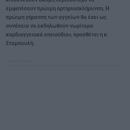
εμφανίσουν πρώιμη αρτηριοσκλήρυνση. Η
πρώιμη γήρανση των αγγείων θα έχει ως
συνέπεια να εκδηλωθούν νωρίτερα
καρδιαγγειακά επεισόδια», προσθέτει η κ.
Σταμπουλή.