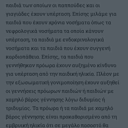
παιδιά των οποίων οι παππούδες και οι
γιαγιάδες έχουν υπέρταση. Επίσης μιλάμε για
παιδιά που έχουν χρόνια νοσήματα όπως τα
νεφρολογικά νοσήματα τα οποία κάνουν
υπέρταση, τα παιδιά με ενδοκρινολογικά
νοσήματα και τα παιδιά που έχουν συγγενή
καρδιοπάθεια. Επίσης, τα παιδιά που
γεννήθηκαν πρόωρα έχουν αυξημένο κίνδυνο
για υπέρταση από την παιδική ηλικία. Πλέον με
την εξωσωματική γονιμοποίηση έχουν αυξηθεί
οι γεννήσεις πρόωρων παιδιών ή παιδιών με
χαμηλό βάρος γέννησης λόγω διδυμίας ή
τριδυμίας. Τα πρόωρα ή τα παιδιά με χαμηλό
βάρος γέννησης είναι προκαθορισμένο από τη
εμβρυική ηλικία ότι σε μεγάλο ποσοστό θα