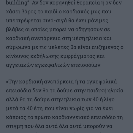
building”. Αν δεν χορηγηθεί θεραπεία ή αν δεν
χάσει βάρος το παιδί ο καρδιακός μυς που
υπερτρέφεται σιγά-σιγά θα έχει μόνιμες
βλάβες οι οποίες μπορεί να οδηγήσουν σε
καρδιακή ανεπάρκεια στη μέση ηλικία και
σύμφωνα με τις μελέτες θα είναι αυξημένος ο
κίνδυνος εκδήλωσης εμφράγματος και
αγγειακών εγκεφαλικών επεισοδίων.
«Την καρδιακή ανεπάρκεια ή τα εγκεφαλικά
επεισόδια δεν θα τα δούμε στην παιδική ηλικία
αλλά θα τα δούμε στην ηλικία των 40 ή λίγο
μετά τα 40 έτη, που είναι νωρίς για να έχει
κάποιος το πρώτο καρδιαγγειακό επεισόδιο τη
στιγμή που όλα αυτά όλα αυτά μπορούν να