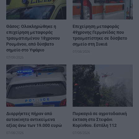
Θάσος: Ολοκληρώθηκε η
Επιχείρηση μεταφοράς
επιχείρηση μεταφοράς
49χρονης Γερμανίδας που
τραυματισμένου 18χρονου
τραυματίστηκε σε δύσβατο
Ρουμάνου, από δύσβατο
σημείο στη Συκιά
σημείο στο Υψάριο
07/08/2026
07/08/2026
Διαρρήκτες πήραν από
Πυρκαγιά σε αγροτοδασική
αυτοκίνητο αντικείμενα
έκταση στο Στεφάνι
αξίας άνω των 19.000 ευρώ
Κορίνθου. Εστάλη 112
07/08/2026
07/08/2026