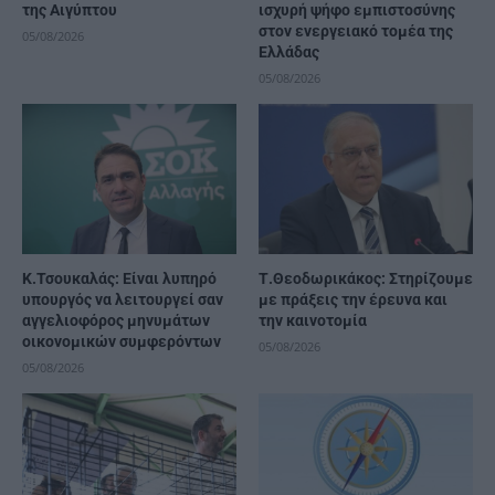
της Αιγύπτου
ισχυρή ψήφο εμπιστοσύνης
στον ενεργειακό τομέα της
05/08/2026
Ελλάδας
05/08/2026
Κ.Τσουκαλάς: Είναι λυπηρό
Τ.Θεοδωρικάκος: Στηρίζουμε
υπουργός να λειτουργεί σαν
με πράξεις την έρευνα και
αγγελιοφόρος μηνυμάτων
την καινοτομία
οικονομικών συμφερόντων
05/08/2026
05/08/2026