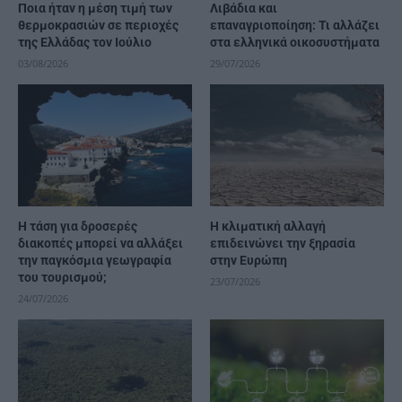
Ποια ήταν η μέση τιμή των
Λιβάδια και
θερμοκρασιών σε περιοχές
επαναγριοποίηση: Τι αλλάζει
της Ελλάδας τον Ιούλιο
στα ελληνικά οικοσυστήματα
03/08/2026
29/07/2026
Η τάση για δροσερές
Η κλιματική αλλαγή
διακοπές μπορεί να αλλάξει
επιδεινώνει την ξηρασία
την παγκόσμια γεωγραφία
στην Ευρώπη
του τουρισμού;
23/07/2026
24/07/2026