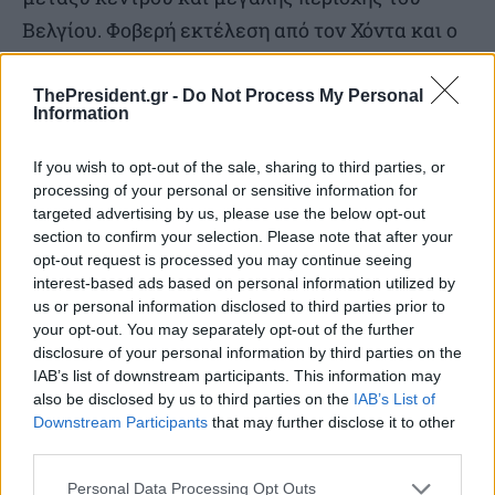
Βελγίου. Φοβερή εκτέλεση από τον Χόντα και ο
Κουρτουά απογειώθηκε στέλνοντας τη μπάλα
σε κόρνερ, δίνοντας απάντηση γιατί θεωρείται
ThePresident.gr -
Do Not Process My Personal
Information
εκ των κορυφαίων στον κόσμο.
If you wish to opt-out of the sale, sharing to third parties, or
Εκτελείται το κόρνερ, ο Κουρτουά μπλοκάρει
processing of your personal or sensitive information for
targeted advertising by us, please use the below opt-out
και τρέχει με τη μπάλα στα χέρια πετώντας την
section to confirm your selection. Please note that after your
στον άξονα σε έναν εκ των κορυφαίων μέσων
opt-out request is processed you may continue seeing
interest-based ads based on personal information utilized by
της υφηλίου, τον Ντε Μπρόινε, ο οποίος
us or personal information disclosed to third parties prior to
ξεχύθηκε στην αντεπίθεση, πέντε εναντίον
your opt-out. You may separately opt-out of the further
disclosure of your personal information by third parties on the
πέντε. Εκεί οι Βέλγοι απέδειξαν γιατί
IAB’s list of downstream participants. This information may
θεωρούνται εκ των κορυφαίων ευρωπαϊκών
also be disclosed by us to third parties on the
IAB’s List of
ομάδων.
Downstream Participants
that may further disclose it to other
third parties.
Το δεξί εξτρέμ παίρνοντας μαζί τον αμυντικό
Personal Data Processing Opt Outs