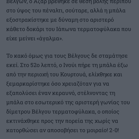
Βέλγων, ο Αζάρ βρέθηκε σε θέση βολής περίπου
στο ύψος του πέναλτι, σούταρε, αλλά η μπάλα
εξοστρακίστηκε με δύναμη στο αριστερό
κάθετο δοκάρι του Ιάπωνα τερματοφύλακα που
είχε μείνει «άγαλμα».
Το κακό όμως για τους Βέλγους δε σταμάτησε
εκεί. Στο 52ο λεπτό, ο Ινούι πήρε τη μπάλα έξω
από την περιοχή του Κουρτουά, ελίχθηκε και
ξεμαρκαρίστηκε όσο χρειαζόταν για να
εξαπολύσει έναν κεραυνό, στέλνοντας τη
μπάλα στο εσωτερικό της αριστερή γωνίας του
δίμετρου Βέλγου τερματοφύλακα, ο οποίος
εκτινάχθηκε προς την πορεία της χωρίς να
κατορθώσει αν αποσοβήσει το μοιραίο! 2-0!