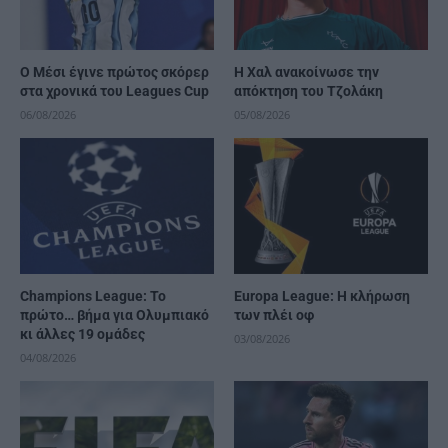
Ο Μέσι έγινε πρώτος σκόρερ
Η Χαλ ανακοίνωσε την
στα χρονικά του Leagues Cup
απόκτηση του Τζολάκη
06/08/2026
05/08/2026
Champions League: Το
Europa League: Η κλήρωση
πρώτο… βήμα για Ολυμπιακό
των πλέι οφ
κι άλλες 19 ομάδες
03/08/2026
04/08/2026