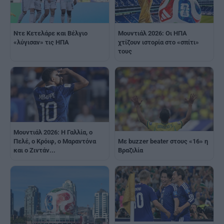
Ντε Κετελάρε και Βέλγιο
Μουντιάλ 2026: Οι ΗΠΑ
«λύγισαν» τις ΗΠΑ
χτίζουν ιστορία στο «σπίτι»
τους
Μουντιάλ 2026: Η Γαλλία, ο
Με buzzer beater στους «16» η
Πελέ, ο Κρόιφ, ο Μαραντόνα
Βραζιλία
και ο Ζιντάν...