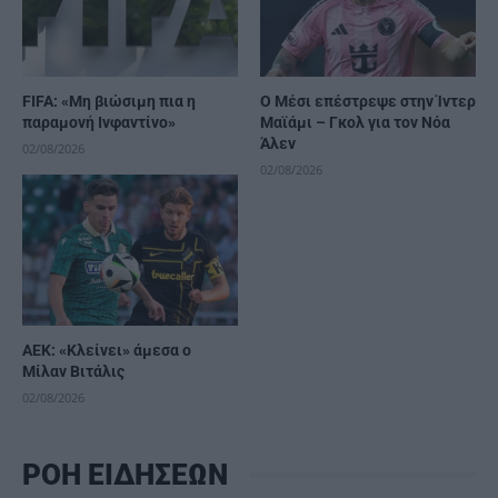
FIFA: «Μη βιώσιμη πια η
Ο Μέσι επέστρεψε στην Ίντερ
παραμονή Ινφαντίνο»
Μαϊάμι – Γκολ για τον Νόα
Άλεν
02/08/2026
02/08/2026
ΑΕΚ: «Κλείνει» άμεσα ο
Μίλαν Βιτάλις
02/08/2026
ΡΟΗ ΕΙΔΗΣΕΩΝ