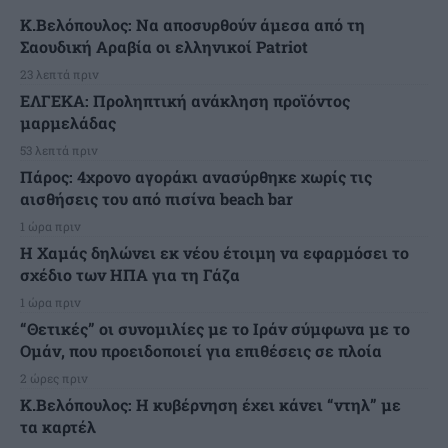
Κ.Βελόπουλος: Να αποσυρθούν άμεσα από τη
Σαουδική Αραβία οι ελληνικοί Patriot
23 λεπτά πριν
ΕΛΓΕΚΑ: Προληπτική ανάκληση προϊόντος
μαρμελάδας
53 λεπτά πριν
Πάρος: 4χρονο αγοράκι ανασύρθηκε χωρίς τις
αισθήσεις του από πισίνα beach bar
1 ώρα πριν
Η Χαμάς δηλώνει εκ νέου έτοιμη να εφαρμόσει το
σχέδιο των ΗΠΑ για τη Γάζα
1 ώρα πριν
“Θετικές” οι συνομιλίες με το Ιράν σύμφωνα με το
Ομάν, που προειδοποιεί για επιθέσεις σε πλοία
2 ώρες πριν
Κ.Βελόπουλος: Η κυβέρνηση έχει κάνει “ντηλ” με
τα καρτέλ