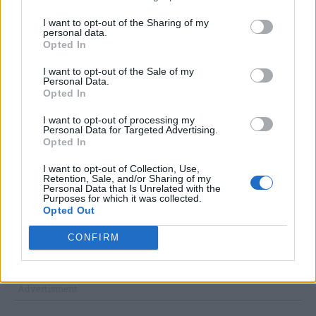
σύγκλινε προς το κέντρο αφήνοντας ανοιχτή τη
I want to opt-out of the Sharing of my
personal data.
δεξιά πλευρά την οποία έτρεξε να καλύψει
Opted In
άλλος Βέλγος, ο Μενέ που ήταν μόνος του. Από
I want to opt-out of the Sale of my
το ύψος της μεγάλης περιοχής έβγαλε συρτή
Personal Data.
Opted In
σέντρα προς το σημείο του πέναλτι.
I want to opt-out of processing my
Personal Data for Targeted Advertising.
Ο σέντερ φορ Λουκάκου με προσποίηση άφησε
Opted In
τη μπάλα να περάσει κάτω από τα πόδια του και
I want to opt-out of Collection, Use,
Retention, Sale, and/or Sharing of my
ο επερχόμενος από τα αριστερά Τσαντλί
Personal Data that Is Unrelated with the
Purposes for which it was collected.
έστειλε τη μπάλα στα δίχτυα, την Ιαπωνία στο
Opted Out
«καναβάτσο» και την ομάδα του στους «8».
CONFIRM
Απίστευτη ανατροπή.