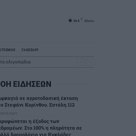
C
34.8
Athens
ΙΤΙΣΜΟΣ
ΓΛΩΣΣΑΡΙ
 τα ολιγοπώλια
ΟΗ ΕΙΔΗΣΕΩΝ
υρκαγιά σε αγροτοδασική έκταση
το Στεφάνι Κορίνθου. Εστάλη 112
λεπτά πριν
ορυφώνεται η έξοδος των
κδρομέων. Στο 100% η πληρότητα σε
ολλά δρομολόγια για Κυκλάδες