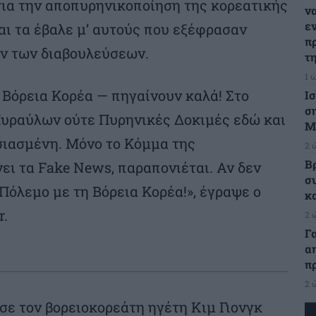
για την αποπυρηνικοποίηση της κορεατικής
ν
ε
ι τα έβαλε μ’ αυτούς που εξέφρασαν
π
ών των διαβουλεύσεων.
τ
1 
 Βόρεια Κορέα — πηγαίνουν καλά! Στο
Ι
σ
 Πυραύλων ούτε Πυρηνικές Δοκιμές εδώ και
Μ
υσιασμένη. Μόνο το Κόμμα της
2 
Β
ει τα Fake News, παραπονιέται. Αν δεν
σ
Πόλεμο με τη Βόρεια Κορέα!», έγραψε ο
κ
r.
2 
Γ
α
π
2 
ε τον βορειοκορεάτη ηγέτη Κιμ Γιονγκ