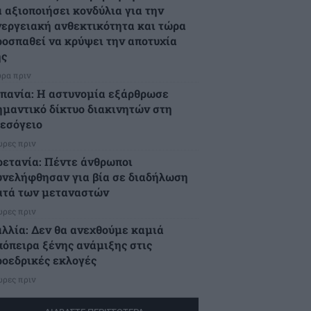
α αξιοποιήσει κονδύλια για την
νεργειακή ανθεκτικότητα και τώρα
ροσπαθεί να κρύψει την αποτυχία
ης
ώρα πριν
σπανία: Η αστυνομία εξάρθρωσε
ημαντικό δίκτυο διακινητών στη
εσόγειο
ώρες πριν
ρετανία: Πέντε άνθρωποι
υνελήφθησαν για βία σε διαδήλωση
ατά των μεταναστών
ώρες πριν
αλλία: Δεν θα ανεχθούμε καμιά
πόπειρα ξένης ανάμιξης στις
ροεδρικές εκλογές
ώρες πριν