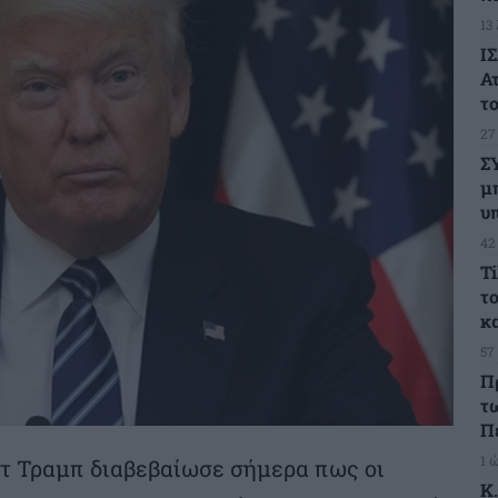
13
ΙΣ
Α
το
27
Σ
μ
υ
42
T
τ
κ
57
Π
τ
Π
1 
τ Τραμπ διαβεβαίωσε σήμερα πως οι
Κ