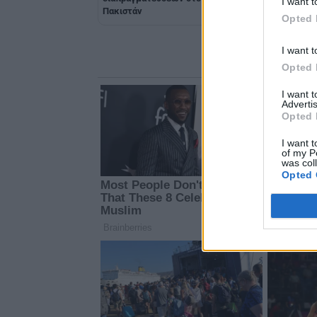
I want t
Πακιστάν
ειρήνη
Opted 
I want t
Opted 
I want 
Advertis
Opted 
I want t
of my P
was col
Opted 