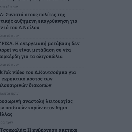
 λεπτά πριν
Α: Συνιστά στους πολίτες της
ττικής αυξημένη επαγρύπνηση για
ν ιό του Δ.Νείλου
 λεπτά πριν
ΥΡΙΖΑ: Η ενεργειακή μετάβαση δεν
πορεί να είναι μετάβαση σε νέα
περκέρδη για τα ολιγοπώλια
 λεπτά πριν
ikTok video του Δ.Κουτσούμπα για
ο εκρηκτικό κόστος των
αλοκαιρινών διακοπών
 λεπτά πριν
ροσωρινή αναστολή λειτουργίας
ων παιδικών χαρών στον δήμο
έλλας
ώρα πριν
.Τσουκαλάς: Η κυβέρνηση απέτυχε