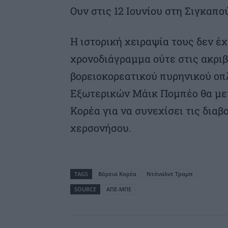
Ουν στις 12 Ιουνίου στη Σιγκαπο
Η ιστορική χειραψία τους δεν έχ
χρονοδιάγραμμα ούτε στις ακριβε
βορειοκορεατικού πυρηνικού οπ
Εξωτερικών Μάικ Πομπέο θα μετα
Κορέα για να συνεχίσει τις δια
χερσονήσου.
TAGS
Βόρεια Κορέα
Ντόναλντ Τραμπ
SOURCE
ΑΠΕ-ΜΠΕ