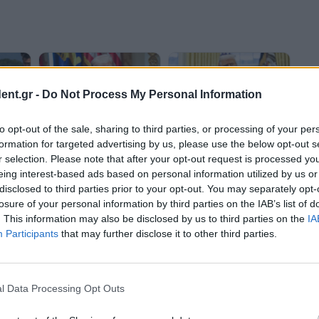
ent.gr -
Do Not Process My Personal Information
to opt-out of the sale, sharing to third parties, or processing of your per
ιας
Τραμπ: Το Ιράν
formation for targeted advertising by us, please use the below opt-out s
Τραμπ: Δεν θέλω να
τον
"συμφώνησε σχεδόν στα
r selection. Please note that after your opt-out request is processed y
παρατείνω την εκεχειρία.
ην
πάντα" - Πιθανή
eing interest-based ads based on personal information utilized by us or
θα καταλήξουμε σε μία
 τη
συνάντηση το
πολύ καλή συμφωνία
Σαββατοκύριακο
disclosed to third parties prior to your opt-out. You may separately opt-
losure of your personal information by third parties on the IAB’s list of
. This information may also be disclosed by us to third parties on the
IA
Participants
that may further disclose it to other third parties.
l Data Processing Opt Outs
ία
Τραμπ και Άμπε
Τραμπ: Στις αρχές του
συζήτησαν για τη Βόρεια
επόμενου έτους η
έλει
Κορέα
συνάντηση με Κιμ Γιονγκ