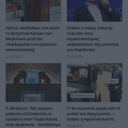
Πέλλα: Αποδόθηκε στο κοινό
Πέθανε ο Λάκης Χαλκιάς,
το βυζαντινό Κάστρο των
ένας από τους
Μογλενών μετά την
σημαντικότερους
ολοκλήρωση των εργασιών
εκπροσώπους της μουσικής
αποκατάστασης
μας παράδοσης
03/08/2026
03/08/2026
Λ.Μενδώνη: “Με γοργούς
Τι θα περνούσε άραγε από το
ρυθμούς εξελίσσονται οι
μυαλό του Αγαμέμνονα; –
εργασίες στον Τύμβο Καστά,
Γράφει η Αγγελική Κώττη
στην Αμφίπολη – Αποδίδουμε
02/08/2026