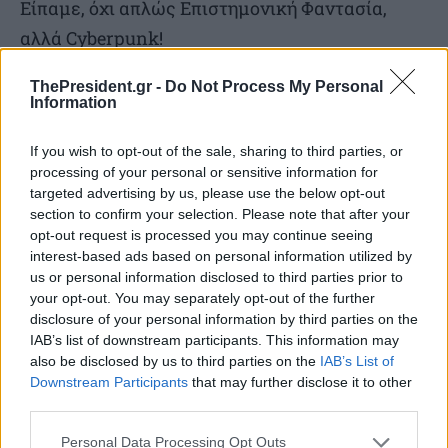
Είπαμε, όχι απλώς Επιστημονική Φαντασία,
αλλά Cyberpunk!
ThePresident.gr -
Do Not Process My Personal
Και, αφού ξεκινήσαμε με μία πληροφορία για το
Information
Trivial, ας καταλήξουμε με μία πληροφορία για
τα Social Media. Κυκλοφορεί κατά καιρούς στα
If you wish to opt-out of the sale, sharing to third parties, or
processing of your personal or sensitive information for
μέσα η φράση «Προτού διαγνώσεις στον εαυτό
targeted advertising by us, please use the below opt-out
σου κατάθλιψη ή χαμηλή αυτοεκτίμηση,
section to confirm your selection. Please note that after your
opt-out request is processed you may continue seeing
βεβαιώσου ότι δεν περιβάλλεσαι από μαλάκες».
interest-based ads based on personal information utilized by
us or personal information disclosed to third parties prior to
Η φράση είναι ένας φρικτός μπακαλιάρος, από
your opt-out. You may separately opt-out of the further
disclosure of your personal information by third parties on the
αυτούς που ευδοκιμούν στα social media και
IAB’s list of downstream participants. This information may
άλλων χωρών, συνεπώς είναι ένας φρικτός
also be disclosed by us to third parties on the
IAB’s List of
Downstream Participants
that may further disclose it to other
εισαγόμενος μπακαλιάρος.
third parties.
Personal Data Processing Opt Outs