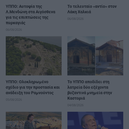
ΥΠΠΟ: Αυτοψία της
Το τελευταίο «αντίο» στον
Λ.Μενδώνη στα Αιγόσθενα
Λάκη Χαλκιά
για τις επιπτώσεις της
06/08/2026
πυρκαγιάς
06/08/2026
ΥΠΠΟ: Ολοκληρωμένο
Το ΥΠΠΟ αποδίδει στη
σχέδιο για την προστασία και
λατρεία δύο εξέχοντα
ανάδειξη του Ραμνούντος
βυζαντινά μνημεία στην
Καστοριά
05/08/2026
04/08/2026