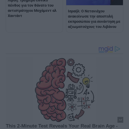
Λιβύη: Τριήμερο εθνικό
πένθος για τον θάνατο του
αντιστράτηγου Μοχάμεντ αλ
Ισραήλ: Ο Νετανιάχου
Χαντάντ
ανακοίνωσε την αποστολή
εκπροσώπου για συνάντηση με
αξιωματούχους του Λιβάνου