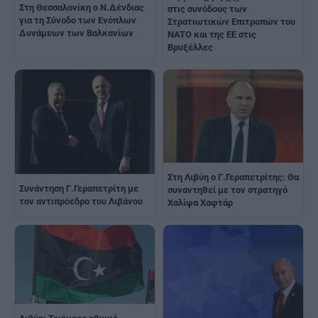
Στη Θεσσαλονίκη ο Ν.Δένδιας
στις συνόδους των
για τη Σύνοδο των Ενόπλων
Στρατιωτικών Επιτροπών του
Δυνάμεων των Βαλκανίων
NATO και της ΕΕ στις
Βρυξέλλες
Στη Λιβύη ο Γ.Γεραπετρίτης: Θα
Συνάντηση Γ.Γεραπετρίτη με
συναντηθεί με τον στρατηγό
τον αντιπρόεδρο του Λιβάνου
Χαλίφα Χαφτάρ