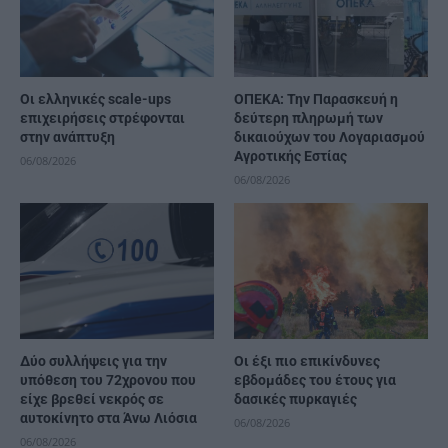
Οι ελληνικές scale-ups
ΟΠΕΚΑ: Την Παρασκευή η
επιχειρήσεις στρέφονται
δεύτερη πληρωμή των
στην ανάπτυξη
δικαιούχων του Λογαριασμού
Αγροτικής Εστίας
06/08/2026
06/08/2026
Δύο συλλήψεις για την
Οι έξι πιο επικίνδυνες
υπόθεση του 72χρονου που
εβδομάδες του έτους για
είχε βρεθεί νεκρός σε
δασικές πυρκαγιές
αυτοκίνητο στα Άνω Λιόσια
06/08/2026
06/08/2026