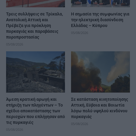
Τρεις συλλήψεις σε Τρίκαλα,
H σημασία της συμφωνίας για
Ανατολική Αττική και
την ηλεκτρική διασύνδεση
Πρέβεζα για πρόκληση
Ελλάδας – Κύπρου
πυρκαγιάς και παραβάσεις
05/08/2026
πυροπροστασίας
05/08/2026
Άμεση κρατική αρωγή και
Σε κατάσταση κινητοποίησης
στήριξη των πληγέντων – Το
Αττική, Εύβοια και Βοιωτία
σχέδιο αποκατάστασης των
λόγω πολύ υψηλού κινδύνου
περιοχών που επλήγησαν από
πυρκαγιάς
τις πυρκαγιές
05/08/2026
05/08/2026