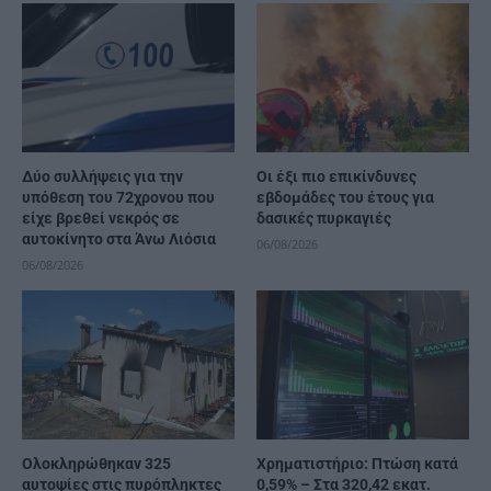
Δύο συλλήψεις για την
Οι έξι πιο επικίνδυνες
υπόθεση του 72χρονου που
εβδομάδες του έτους για
είχε βρεθεί νεκρός σε
δασικές πυρκαγιές
αυτοκίνητο στα Άνω Λιόσια
06/08/2026
06/08/2026
Ολοκληρώθηκαν 325
Χρηματιστήριο: Πτώση κατά
αυτοψίες στις πυρόπληκτες
0,59% – Στα 320,42 εκατ.