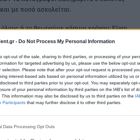
και με ποσά ασχολείται.
όλους ή το θεωρούμε χάσιμο χρόνου; Είναι
λέγεις να κάνεις κάτι που σ ευχαριστεί,
ent.gr -
Do Not Process My Personal Information
σ επαφή με το μέσα σου και κάνεις έναν
to opt-out of the sale, sharing to third parties, or processing of your per
οφορτίζεσαι από θέματα που σε
formation for targeted advertising by us, please use the below opt-out s
ς (άσκηση, διαλογισμό, περπάτημα, βιβλία
r selection. Please note that after your opt-out request is processed y
eing interest-based ads based on personal information utilized by us or
 τα κουβαλάς και τα ξεσπάς εκεί που
disclosed to third parties prior to your opt-out. You may separately opt-
losure of your personal information by third parties on the IAB’s list of
. This information may also be disclosed by us to third parties on the
IA
Participants
that may further disclose it to other third parties.
ος αν έχεις χρόνο ελεύθερο ή συγκρίνεσαι
ίναι απαιτητική όπως ήταν και παλιότερα
l Data Processing Opt Outs
α χαιρετάς βιαστικά, να τρως στο πόδι και