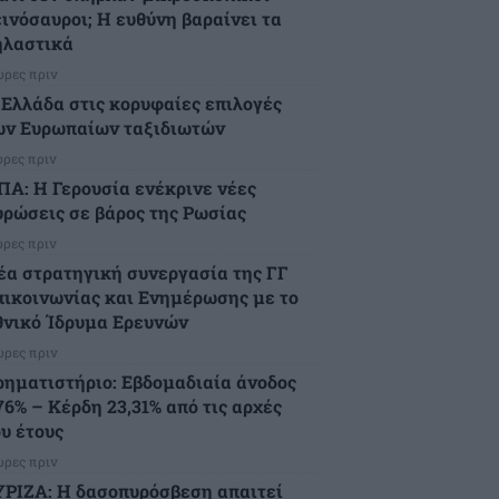
εινόσαυροι; Η ευθύνη βαραίνει τα
ηλαστικά
ώρες πριν
 Ελλάδα στις κορυφαίες επιλογές
ων Ευρωπαίων ταξιδιωτών
ώρες πριν
ΠΑ: Η Γερουσία ενέκρινε νέες
υρώσεις σε βάρος της Ρωσίας
ώρες πριν
έα στρατηγική συνεργασία της ΓΓ
πικοινωνίας και Ενημέρωσης με το
θνικό Ίδρυμα Ερευνών
ώρες πριν
ρηματιστήριο: Εβδομαδιαία άνοδος
76% – Κέρδη 23,31% από τις αρχές
ου έτους
ώρες πριν
ΥΡΙΖΑ: Η δασοπυρόσβεση απαιτεί