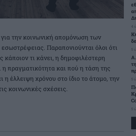
ε
α
Δ
4 
Κ
 για την κοινωνική απομόνωση των
δ
 εσωστρέφειας. Παραπονιούνται όλοι ότι
5 
ς κάποιον τι κάνει, η δημοφιλέστερη
Α
τ
ι η πραγματικότητα και πού η τάση της
π
ι η έλλειψη χρόνου στο ίδιο το άτομο, την
5 
Π
τις κοινωνικές σχέσεις.
Κρ
C
5 