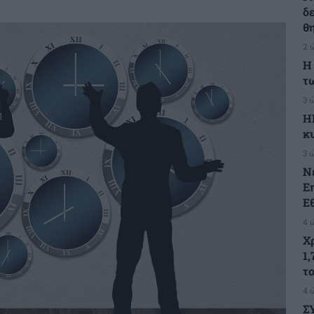
δ
θ
2 
Η
τ
3 
Η
κ
3 
Ν
Ε
Ε
4 
Χ
1,
τ
4 
Σ