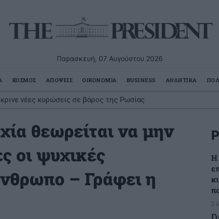
Παρασκευή, 07 Αυγούστου 2026
Α
ΚΟΣΜΟΣ
ΑΠΟΨΕΙΣ
ΟΙΚΟΝΟΜΙΑ
BUSINESS
ΑΘΛΗΤΙΚΑ
ΠΟΛ
έκρινε νέες κυρώσεις σε βάρος της Ρωσίας
χία θεωρείται να μην
Ρ
ες οι ψυχικές
Η
ε
άνθρωπο – Γράφει η
κ
π
2 
Γ