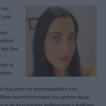
 του
ς μας
ο
ονα
μοιβών
 και δυο
ν
νες οι
υπάνε
οι δύο ώστε να ανταποκριθούν στις
 Πόσο σωστή κατανομή του χρόνου όμως
έρων να καταγράφει καθημερινά ο καθένας