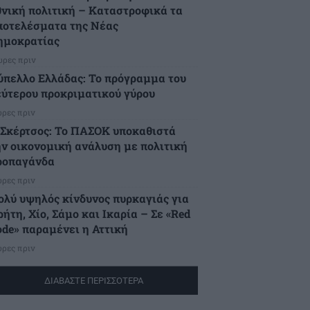
θνική πολιτική – Καταστροφικά τα
ποτελέσματα της Νέας
ημοκρατίας
ώρες πριν
ύπελλο Ελλάδας: Το πρόγραμμα του
εύτερου προκριματικού γύρου
ώρες πριν
.Σκέρτσος: Το ΠΑΣΟΚ υποκαθιστά
ην οικονομική ανάλυση με πολιτική
ροπαγάνδα
ώρες πριν
ολύ υψηλός κίνδυνος πυρκαγιάς για
ήτη, Χίο, Σάμο και Ικαρία – Σε «Red
ode» παραμένει η Αττική
ώρες πριν
ΔΙΑΒΑΣΤΕ ΠΕΡΙΣΣΟΤΕΡΑ