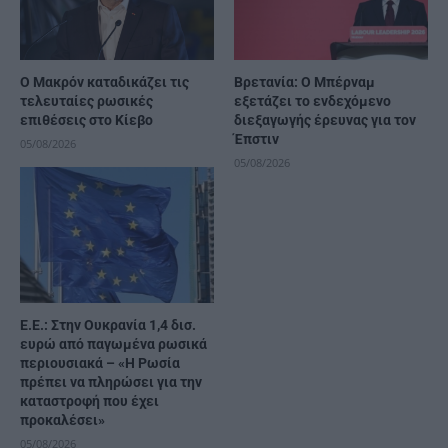
Ο Μακρόν καταδικάζει τις
Βρετανία: Ο Μπέρναμ
τελευταίες ρωσικές
εξετάζει το ενδεχόμενο
επιθέσεις στο Κίεβο
διεξαγωγής έρευνας για τον
Έπστιν
05/08/2026
05/08/2026
Ε.Ε.: Στην Ουκρανία 1,4 δισ.
ευρώ από παγωμένα ρωσικά
περιουσιακά – «Η Ρωσία
πρέπει να πληρώσει για την
καταστροφή που έχει
προκαλέσει»
05/08/2026