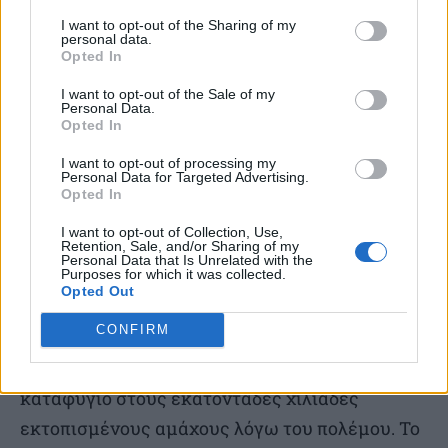
Σύμφωνα με πηγή του Γαλλικού Πρακτορείου
I want to opt-out of the Sharing of my
στη Χαμάς, συζητείται η εφαρμογή της «πρώτης
personal data.
Opted In
φάσης» του σχεδίου που καταρτίστηκε τον
I want to opt-out of the Sale of my
Ιανουάριο στο Παρίσι. Προβλέπει ανακωχή έξι
Personal Data.
Opted In
εβδομάδων, ανταλλαγή ομήρων με
παλαιστίνιους φυλακισμένους στο Ισραήλ και
I want to opt-out of processing my
Personal Data for Targeted Advertising.
είσοδο μεγαλύτερης ποσότητας ανθρωπιστικής
Opted In
βοήθειας στον θύλακο.
I want to opt-out of Collection, Use,
Retention, Sale, and/or Sharing of my
Personal Data that Is Unrelated with the
Purposes for which it was collected.
Η Χαμάς θέλει κατάπαυση του πυρός, να
Opted Out
αποσυρθούν τα στρατεύματα του Ισραήλ από τη
CONFIRM
Λωρίδα της Γάζας, να αρθεί ο ισραηλινός
αποκλεισμός και να προσφερθεί ασφαλές
καταφύγιο στους εκατοντάδες χιλιάδες
εκτοπισμένους αμάχους λόγω του πολέμου. Το