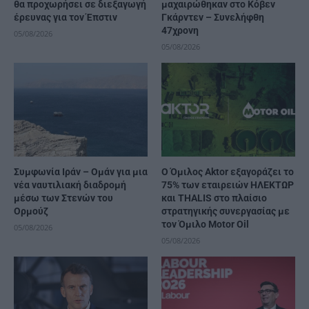
θα προχωρήσει σε διεξαγωγή
μαχαιρώθηκαν στο Κόβεν
έρευνας για τον Έπστιν
Γκάρντεν – Συνελήφθη
47χρονη
05/08/2026
05/08/2026
Συμφωνία Ιράν – Ομάν για μια
Ο Όμιλος Aktor εξαγοράζει το
νέα ναυτιλιακή διαδρομή
75% των εταιρειών ΗΛΕΚΤΩΡ
μέσω των Στενών του
και THALIS στο πλαίσιο
Ορμούζ
στρατηγικής συνεργασίας με
τον Όμιλο Motor Oil
05/08/2026
05/08/2026