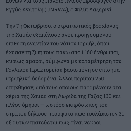
Εθνών για τους Παλαιστίνιους Πρόσφυγες στην
Εγγύς Ανατολή (UNRWA), ο Φιλίπ Λαζαρινί.
Την 7η Οκτωβρίου, ο στρατιωτικός βραχίονας
της Χαμάς εξαπέλυσε άνευ προηγουμένου
επίθεση εναντίον του νότιου Ισραήλ, όπου
έχασαν τη ζωή τους πάνω από 1.160 άνθρωποι,
κυρίως άμαχοι, σύμφωνα με καταμέτρηση του
Γαλλικού Πρακτορείου βασισμένη σε επίσημα
ισραηλινά δεδομένα. Άλλοι περίπου 250
απήχθησαν, από τους οποίους παραμένουν στα
χέρια της Χαμάς στη Λωρίδα της Γάζας 130 και
πλέον όμηροι — ωστόσο εκπρόσωπος του
στρατού δήλωσε πρόσφατα πως τουλάχιστον 31
εξ αυτών πιστεύεται πως είναι νεκροί.